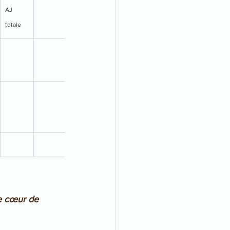
AJ 
totale
re cœur de 