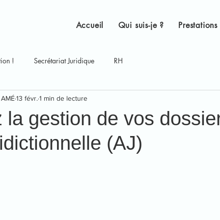
Accueil
Qui suis-je ?
Prestations
tion !
Secrétariat Juridique
RH
R AMÉ
13 févr.
1 min de lecture
z la gestion de vos dossie
idictionnelle (AJ)