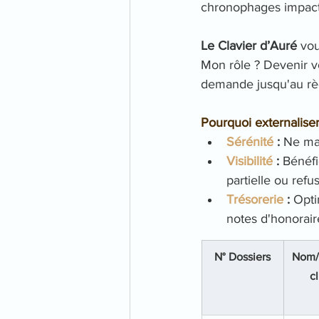
chronophages impacte
Le Clavier d’Auré
 vo
Mon rôle ? Devenir vo
demande jusqu'au règ
Pourquoi externaliser
Sérénité 
:
 Ne ma
Visibilité 
:
 Bénéfi
partielle ou refus
Trésorerie 
:
 Opt
notes d'honorair
N° Dossiers
Nom/
 c