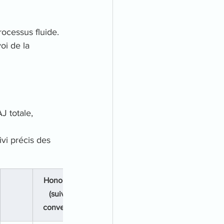
ocessus fluide. 
oi de la 
J totale, 
i précis des 
Honoraires 
Date 
Date 
Honora
(suivant 
demande 
demande 
O/N
convention)
AFM
règlement