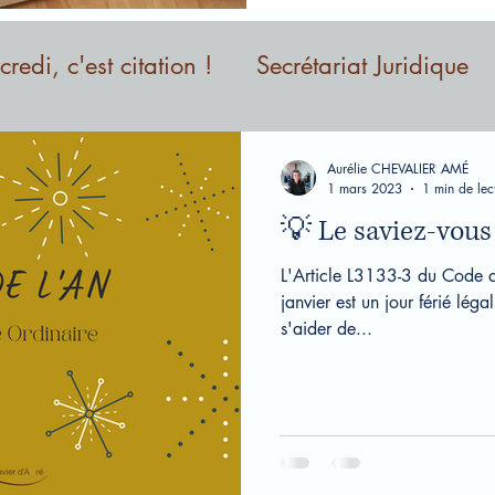
redi, c'est citation !
Secrétariat Juridique
Aurélie CHEVALIER AMÉ
1 mars 2023
1 min de lec
💡 Le saviez-vous
L'Article L3133-3 du Code du
janvier est un jour férié légal.
s'aider de...