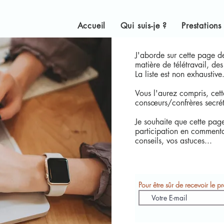
Accueil
Qui suis-je ?
Prestations
J'aborde sur cette page d
matière de télétravail, de
La liste est non exhaustive.
Vous l'aurez compris, cet
consœurs/confrères secréta
Je souhaite que cette page 
participation en commenta
conseils, vos astuces...
Pour être sûr de recevoir le 