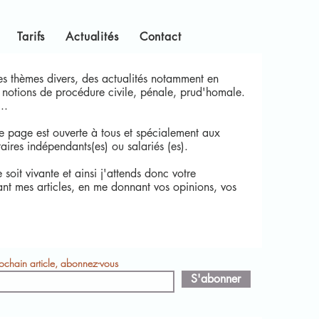
Tarifs
Actualités
Contact
es thèmes divers, des actualités notamment en
s notions de procédure civile, pénale, prud'homale.
..
te page est ouverte à tous et spécialement aux
ires indépendants(es) ou salariés (es).
soit vivante et ainsi j'attends donc votre
nt mes articles, en me donnant vos opinions, vos
prochain article, abonnez-vous
S'abonner