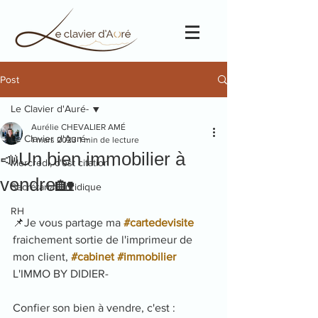
Post
Le Clavier d'Auré-
Aurélie CHEVALIER AMÉ
Le Clavier d'Auré-
1 mars 2023
1 min de lecture
📣Un bien immobilier à
Mercredi, c'est citation !
vendre🏡
Secrétariat Juridique
RH
📌Je vous partage ma 
#cartedevisite
fraichement sortie de l'imprimeur de 
mon client, 
#cabinet
#immobilier
L'IMMO BY DIDIER-
Confier son bien à vendre, c'est :