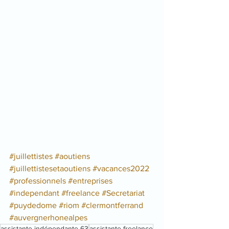
#juillettistes
#aoutiens
#juillettistesetaoutiens
#vacances2022
#professionnels
#entreprises
#independant
#freelance
#Secretariat
#puydedome
#riom
#clermontferrand
#auvergnerhonealpes
assistante indépendante 63
assistante freelance