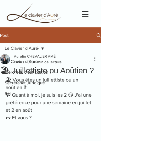
Post
Le Clavier d'Auré-
Aurélie CHEVALIER AMÉ
Le Clavier d'Auré-
1 mars 2023
1 min de lecture
🏖️ Juillettiste ou Aoûtien ?
Mercredi, c'est citation !
🏖️ Vous êtes un juillettiste ou un 
Secrétariat Juridique
aoûtien ❓
RH
💬 Quant à moi, je suis les 2 😏 J'ai une 
préférence pour une semaine en juillet 
et 2 en août !
👀 Et vous ?